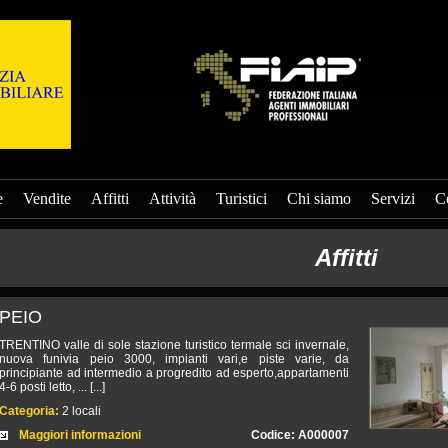
e
Vendite
Affitti
Attività
Turistici
Chi siamo
Servizi
Co
Affitti
PEIO
TRENTINO valle di sole stazione turistico termale sci invernale,
nuova funivia peio 3000, impianti vari,e piste varie, da
principiante ad intermedio a progredito ad esperto,appartamenti
4-6 posti letto, ... [...]
Categoria:
2 locali
Maggiori informazioni
Codice: A000007