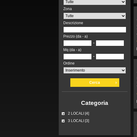
Zona
Descrizione
Prezzo (da - a)
-
Mq (da - a)
-
Ordine
Cerca
Categoria
2 LOCALI [4]
3 LOCALI [3]