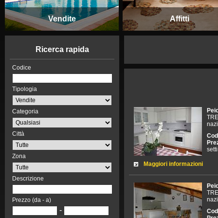
Vendite
Affitti
Ricerca rapida
Codice
Tipologia
Pei
Categoria
TRE
nazi
Città
Cod
Pre
set
Zona
Maggiori informazioni
Descrizione
Pei
TRE
nazi
Prezzo (da - a)
-
Cod
Pre