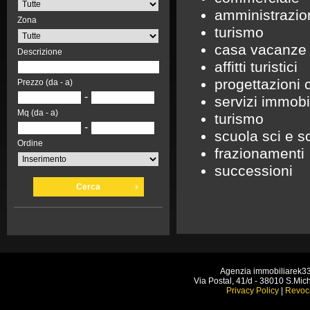
amministrazion
Zona
turismo
casa vacanze
Descrizione
affitti turistici
progettazioni 
Prezzo (da - a)
-
servizi immobil
Mq (da - a)
turismo
-
scuola sci e s
Ordine
frazionamenti
successioni
Cerca
Agenzia immobiliarek3
Via Postal, 41/d - 38010 S.Mich
Privacy Policy
|
Revoc